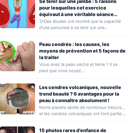
Se tenir sur une jambe : 5 raisons
pour lesquelles cet exercice
équivaut à une véritable séance
d’entraînement
31Des études ont montré que la capacité
d’une personne à se tenir sur une…
Peau cendrée : les causes, les
moyens de prévention et 5 façons de
la traiter
Vous avez la peau sèche et terne ? Il se
peut que vous soyez…
Les cendres volcaniques, nouvelle
trend beauté ? 6 avantages pour la
peau à connaître absolument !
Notre planète abrite de nombreux trésors…
et les cendres volcaniques ont font partie.
Peu…
15 photos rares d’enfance de