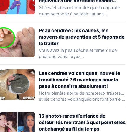
équivaut à une véritable séance
d’entraînement
31Des études ont montré que la capacité
d’une personne à se tenir sur une…
Peau cendrée : les causes, les
moyens de prévention et 5 façons de
la traiter
Vous avez la peau sèche et terne ? Il se
peut que vous soyez…
Les cendres volcaniques, nouvelle
trend beauté ? 6 avantages pour la
peau à connaître absolument !
Notre planète abrite de nombreux trésors…
et les cendres volcaniques ont font partie.
Peu…
15 photos rares d’enfance de
célébrités montrant à quel point elles
ont changé au fil du temps