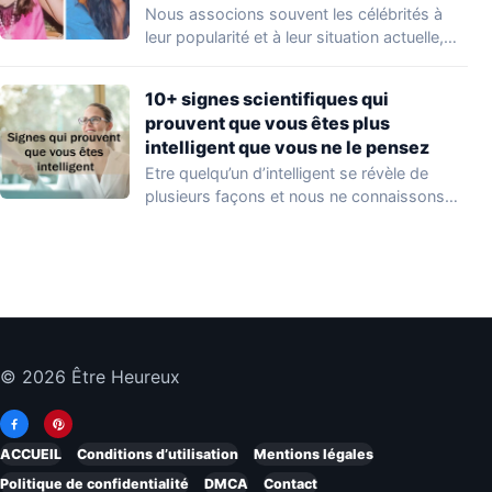
Nous associons souvent les célébrités à
leur popularité et à leur situation actuelle,
en…
10+ signes scientifiques qui
prouvent que vous êtes plus
intelligent que vous ne le pensez
Etre quelqu’un d’intelligent se révèle de
plusieurs façons et nous ne connaissons
que quelques…
© 2026 Être Heureux
ACCUEIL
Conditions d’utilisation
Mentions légales
Politique de confidentialité
DMCA
Contact