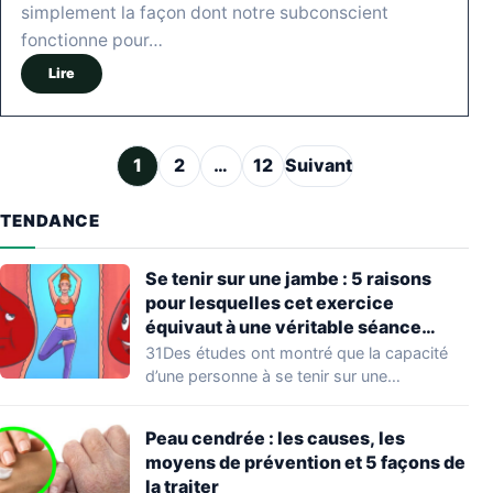
simplement la façon dont notre subconscient
fonctionne pour…
Lire
Pagination des publications
1
2
…
12
Suivant
TENDANCE
Se tenir sur une jambe : 5 raisons
pour lesquelles cet exercice
équivaut à une véritable séance
d’entraînement
31Des études ont montré que la capacité
d’une personne à se tenir sur une…
Peau cendrée : les causes, les
moyens de prévention et 5 façons de
la traiter