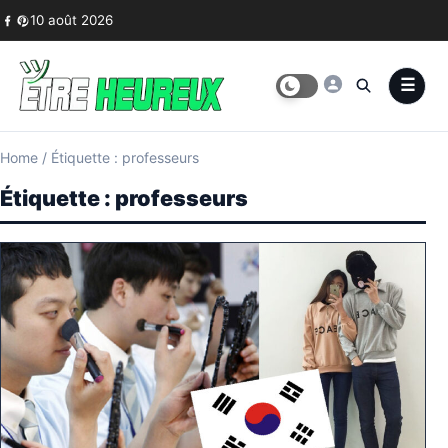
Skip to content
10 août 2026
Home
/
Étiquette : professeurs
Étiquette :
professeurs