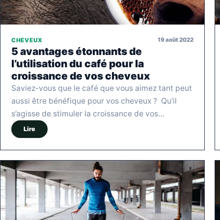
19 août 2022
CHEVEUX
5 avantages étonnants de
l’utilisation du café pour la
croissance de vos cheveux
Saviez-vous que le café que vous aimez tant peut
aussi être bénéfique pour vos cheveux ? Qu’il
s’agisse de stimuler la croissance de vos…
Lire