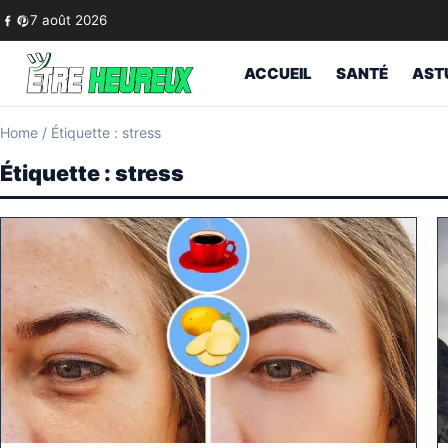
Skip to content
7 août 2026
ACCUEIL
SANTÉ
AST
Home
/
Étiquette : stress
Étiquette :
stress