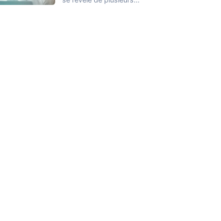
façons et nous ne
connaissons que
quelques…