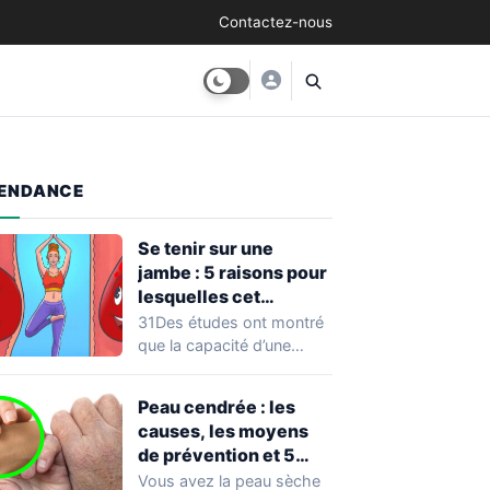
Contactez-nous
ENDANCE
Se tenir sur une
jambe : 5 raisons pour
lesquelles cet
exercice équivaut à
31Des études ont montré
une véritable séance
que la capacité d’une
d’entraînement
personne à se tenir sur
une…
Peau cendrée : les
causes, les moyens
de prévention et 5
façons de la traiter
Vous avez la peau sèche