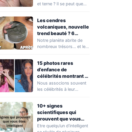
et terne ? Il se peut que
vous soyez…
Les cendres
volcaniques, nouvelle
trend beauté ? 6
avantages pour la
Notre planète abrite de
peau à connaître
nombreux trésors… et les
absolument !
cendres volcaniques ont
font partie. Peu…
15 photos rares
d’enfance de
célébrités montrant à
quel point elles ont
Nous associons souvent
changé au fil du temps
les célébrités à leur
popularité et à leur
situation actuelle, en…
10+ signes
scientifiques qui
prouvent que vous
êtes plus intelligent
Etre quelqu’un d’intelligent
que vous ne le pensez
se révèle de plusieurs