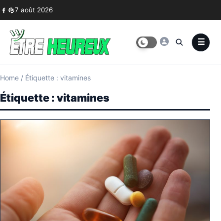
Skip to content
7 août 2026
Home
/
Étiquette : vitamines
Étiquette :
vitamines