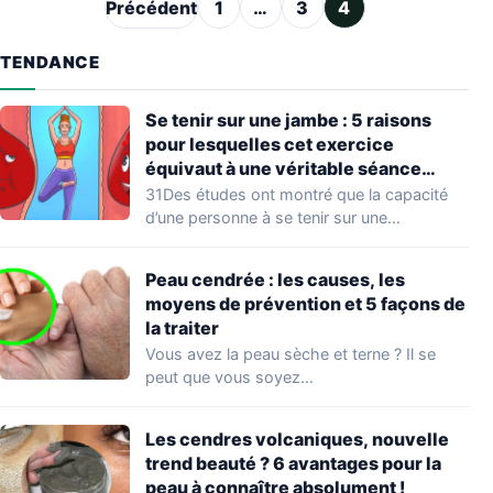
Pagination des publications
Précédent
1
…
3
4
TENDANCE
Se tenir sur une jambe : 5 raisons
pour lesquelles cet exercice
équivaut à une véritable séance
d’entraînement
31Des études ont montré que la capacité
d’une personne à se tenir sur une…
Peau cendrée : les causes, les
moyens de prévention et 5 façons de
la traiter
Vous avez la peau sèche et terne ? Il se
peut que vous soyez…
Les cendres volcaniques, nouvelle
trend beauté ? 6 avantages pour la
peau à connaître absolument !