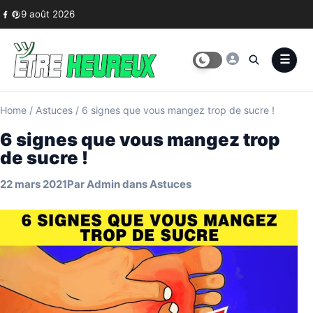
Skip to content
9 août 2026
Home
/
Astuces
/
6 signes que vous mangez trop de sucre !
6 signes que vous mangez trop
de sucre !
22 mars 2021
Par
Admin
dans
Astuces