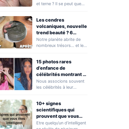
et terne ? Il se peut que
vous soyez…
Les cendres
volcaniques, nouvelle
trend beauté ? 6
avantages pour la
Notre planète abrite de
peau à connaître
nombreux trésors… et les
absolument !
cendres volcaniques ont
font partie. Peu…
15 photos rares
d’enfance de
célébrités montrant à
quel point elles ont
Nous associons souvent
changé au fil du temps
les célébrités à leur
popularité et à leur
situation actuelle, en…
10+ signes
scientifiques qui
prouvent que vous
êtes plus intelligent
Etre quelqu’un d’intelligent
que vous ne le pensez
se révèle de plusieurs