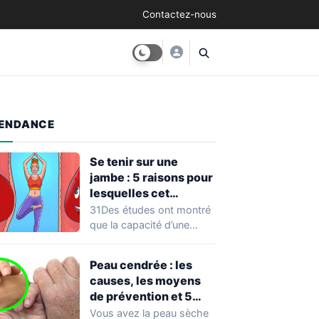
Contactez-nous
ENDANCE
Se tenir sur une
jambe : 5 raisons pour
lesquelles cet
exercice équivaut à
31Des études ont montré
une véritable séance
que la capacité d’une
d’entraînement
personne à se tenir sur
une…
Peau cendrée : les
causes, les moyens
de prévention et 5
façons de la traiter
Vous avez la peau sèche