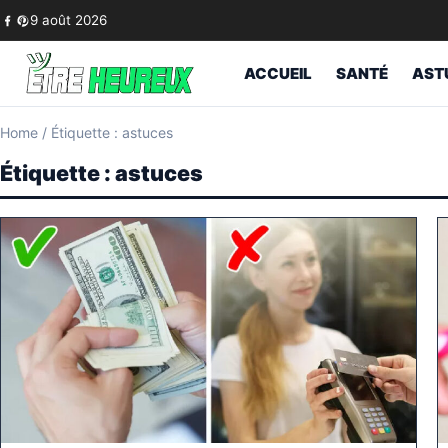
Skip to content
9 août 2026
ACCUEIL
SANTÉ
AST
Home
/
Étiquette : astuces
Étiquette :
astuces