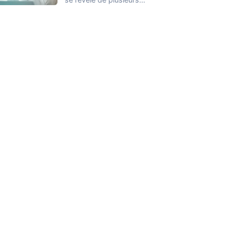
façons et nous ne
connaissons que
quelques…