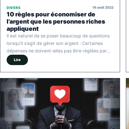
16 août 2022
DIVERS
10 règles pour économiser de
l’argent que les personnes riches
appliquent
Il est naturel de se poser beaucoup de questions
lorsqu’il s’agit de gérer son argent : Certaines
dépenses ne doivent-elles pas être réglées par…
Lire