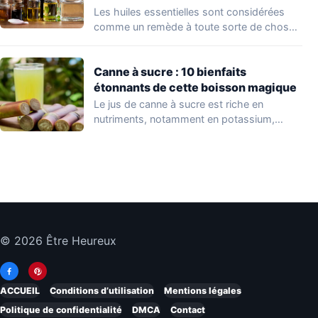
Les huiles essentielles sont considérées
comme un remède à toute sorte de choses
:…
Canne à sucre : 10 bienfaits
étonnants de cette boisson magique
Le jus de canne à sucre est riche en
nutriments, notamment en potassium,
calcium,…
© 2026 Être Heureux
ACCUEIL
Conditions d’utilisation
Mentions légales
Politique de confidentialité
DMCA
Contact