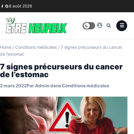
Skip to content
8 août 2026
Home
/
Conditions médicales
/
7 signes précurseurs du cancer
de l’estomac
7 signes précurseurs du cancer
de l’estomac
2 mars 2022
Par
Admin
dans
Conditions médicales