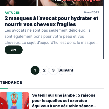
6 mai 2022
ASTUCES
2 masques à l’avocat pour hydrater et
nourrir vos cheveux fragiles
Les avocats ne sont pas seulement délicieux, ils
sont également bons pour votre peau et vos
cheveux. Le sujet d’aujourd’hui est donc le masque…
Lire
Pagination des publications
1
2
3
Suivant
TENDANCE
Se tenir sur une jambe : 5 raisons
pour lesquelles cet exercice
équivaut à une véritable séance