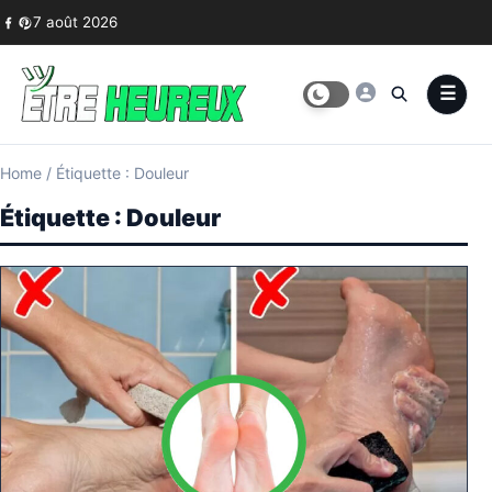
Skip to content
7 août 2026
Home
/
Étiquette : Douleur
Étiquette :
Douleur