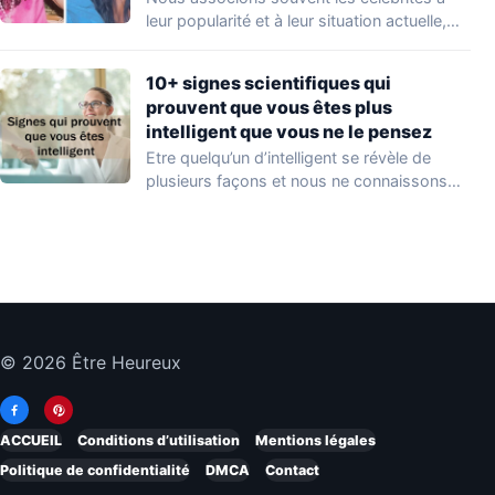
leur popularité et à leur situation actuelle,
en…
10+ signes scientifiques qui
prouvent que vous êtes plus
intelligent que vous ne le pensez
Etre quelqu’un d’intelligent se révèle de
plusieurs façons et nous ne connaissons
que quelques…
© 2026 Être Heureux
ACCUEIL
Conditions d’utilisation
Mentions légales
Politique de confidentialité
DMCA
Contact