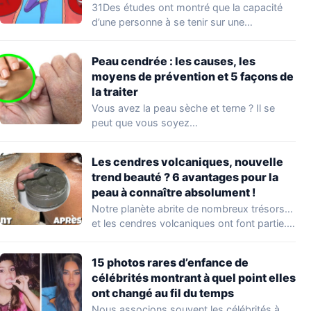
d’entraînement
31Des études ont montré que la capacité
d’une personne à se tenir sur une…
Peau cendrée : les causes, les
moyens de prévention et 5 façons de
la traiter
Vous avez la peau sèche et terne ? Il se
peut que vous soyez…
Les cendres volcaniques, nouvelle
trend beauté ? 6 avantages pour la
peau à connaître absolument !
Notre planète abrite de nombreux trésors…
et les cendres volcaniques ont font partie.
Peu…
15 photos rares d’enfance de
célébrités montrant à quel point elles
ont changé au fil du temps
Nous associons souvent les célébrités à