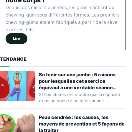
notre corps ?
Depuis des milliers d’années, les gens mâchent du
chewing-gum sous différentes formes. Les premiers
chewing-gums étaient fabriqués à partir de la sève
d’arbres, tels…
Lire
TENDANCE
Se tenir sur une jambe : 5 raisons
pour lesquelles cet exercice
équivaut à une véritable séance
d’entraînement
31Des études ont montré que la capacité
d’une personne à se tenir sur une…
Peau cendrée : les causes, les
moyens de prévention et 5 façons de
la traiter