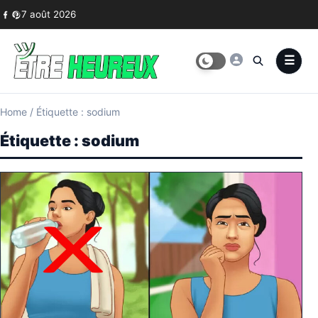
Skip to content
7 août 2026
Home
/
Étiquette : sodium
Étiquette :
sodium