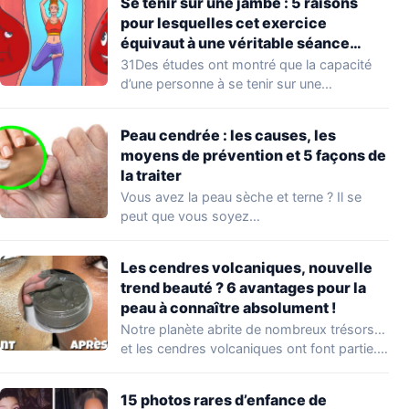
Se tenir sur une jambe : 5 raisons
pour lesquelles cet exercice
équivaut à une véritable séance
d’entraînement
31Des études ont montré que la capacité
d’une personne à se tenir sur une…
Peau cendrée : les causes, les
moyens de prévention et 5 façons de
la traiter
Vous avez la peau sèche et terne ? Il se
peut que vous soyez…
Les cendres volcaniques, nouvelle
trend beauté ? 6 avantages pour la
peau à connaître absolument !
Notre planète abrite de nombreux trésors…
et les cendres volcaniques ont font partie.
Peu…
15 photos rares d’enfance de