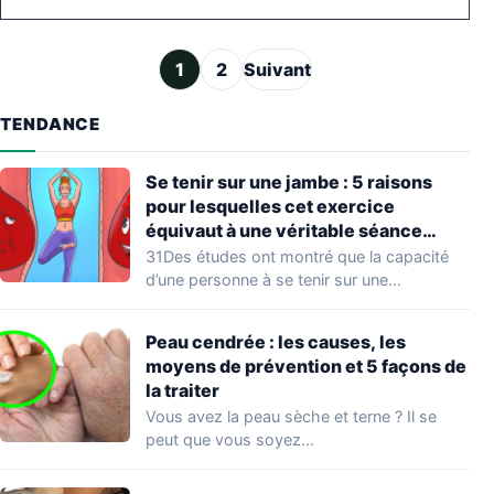
Pagination des publications
1
2
Suivant
TENDANCE
Se tenir sur une jambe : 5 raisons
pour lesquelles cet exercice
équivaut à une véritable séance
d’entraînement
31Des études ont montré que la capacité
d’une personne à se tenir sur une…
Peau cendrée : les causes, les
moyens de prévention et 5 façons de
la traiter
Vous avez la peau sèche et terne ? Il se
peut que vous soyez…