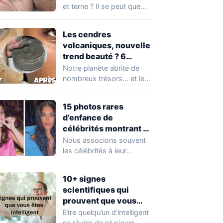
et terne ? Il se peut que
vous soyez…
Les cendres
volcaniques, nouvelle
trend beauté ? 6
avantages pour la
Notre planète abrite de
peau à connaître
nombreux trésors… et les
absolument !
cendres volcaniques ont
font partie. Peu…
15 photos rares
d’enfance de
célébrités montrant à
quel point elles ont
Nous associons souvent
changé au fil du temps
les célébrités à leur
popularité et à leur
situation actuelle, en…
10+ signes
scientifiques qui
prouvent que vous
êtes plus intelligent
Etre quelqu’un d’intelligent
que vous ne le pensez
se révèle de plusieurs