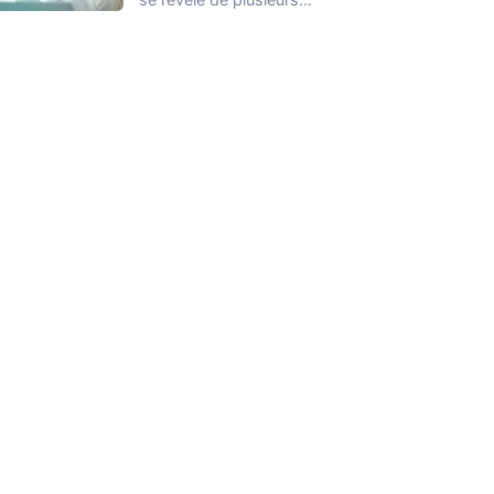
façons et nous ne
connaissons que
quelques…