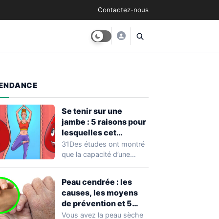
Contactez-nous
ENDANCE
Se tenir sur une
jambe : 5 raisons pour
lesquelles cet
exercice équivaut à
31Des études ont montré
une véritable séance
que la capacité d’une
d’entraînement
personne à se tenir sur
une…
Peau cendrée : les
causes, les moyens
de prévention et 5
façons de la traiter
Vous avez la peau sèche