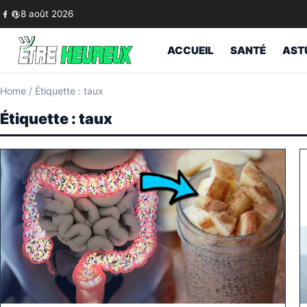
Skip to content
8 août 2026
ACCUEIL
SANTÉ
AST
Home
/
Étiquette : taux
Étiquette :
taux