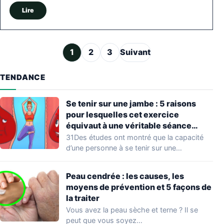
Lire
Pagination des publications
1
2
3
Suivant
TENDANCE
Se tenir sur une jambe : 5 raisons
pour lesquelles cet exercice
équivaut à une véritable séance
d’entraînement
31Des études ont montré que la capacité
d’une personne à se tenir sur une…
Peau cendrée : les causes, les
moyens de prévention et 5 façons de
la traiter
Vous avez la peau sèche et terne ? Il se
peut que vous soyez…